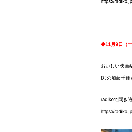
https://radiko
——————
◆11月9日（
おいしい映画
DJの加藤千
radikoで聞き
https://radiko