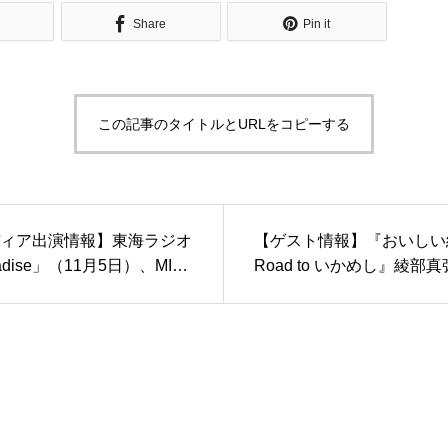
Share
Pin it
この記事のタイトルとURLをコピーする
ィア出演情報】東海ラジオ
【ゲスト情報】『おいしい
adise」（11月5日）、MID
Road to いかめし』綾部
「素敵な映画を観よう」
督、水野勝さんの登壇決定
月6日）