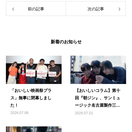
前の記事
次の記事
新着のお知らせ
「おいしい映画祭プラ
【おいしいコラム】第十
ス」無事に閉幕しまし
回『朝ジン』、サンミュ
た！
ージック名古屋製作三部
作
2026.07.06
2026.07.01