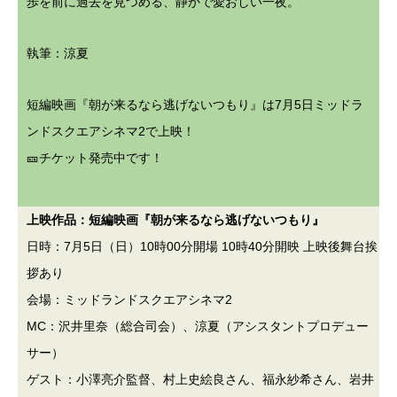
歩を前に過去を見つめる、静かで愛おしい一夜。
執筆：
涼夏
短編映画『朝が来るなら逃げないつもり』は7月5日ミッドラ
ンドスクエアシネマ2で上映！
🎫
チケット発売中
です！
上映作品：短編映画『朝が来るなら逃げないつもり』
日時：7月5日（日）10時00分開場 10時40分開映 上映後舞台挨
拶あり
会場：ミッドランドスクエアシネマ2
MC：沢井里奈（総合司会）、涼夏（アシスタントプロデュー
サー）
ゲスト：小澤亮介監督、村上史絵良さん、福永紗希さん、岩井