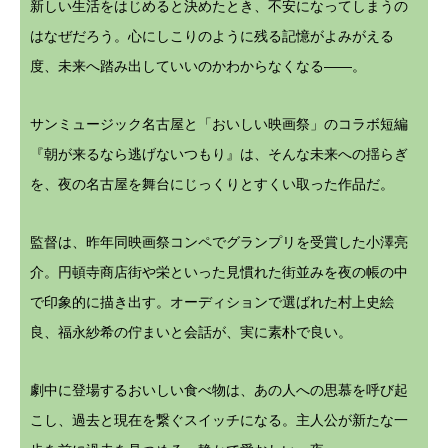
新しい生活をはじめると決めたとき、不安になってしまうの
はなぜだろう。心にしこりのように残る記憶がよみがえる
度、未来へ踏み出していいのかわからなくなる――。
サンミュージック名古屋と「おいしい映画祭」のコラボ短編
『朝が来るなら逃げないつもり』は、そんな未来への揺らぎ
を、夜の名古屋を舞台にじっくりとすくい取った作品だ。
監督は、昨年同映画祭コンペでグランプリを受賞した小澤亮
介。円頓寺商店街や栄といった見慣れた街並みを夜の帳の中
で印象的に描き出す。オーディションで選ばれた村上史絵
良、福永紗希の佇まいと会話が、実に素朴で良い。
劇中に登場するおいしい食べ物は、あの人への思慕を呼び起
こし、過去と現在を繋ぐスイッチになる。主人公が新たな一