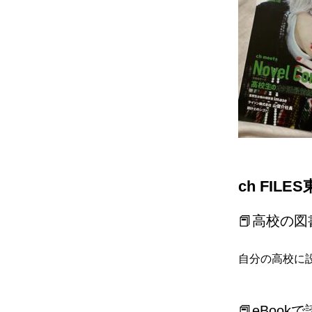
ch FIL
📕高校の
自分の高校に
📕eBook