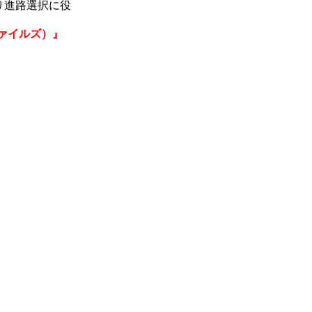
り進路選択に役
ファイルズ）』