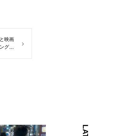
と映画
ングポ
ました