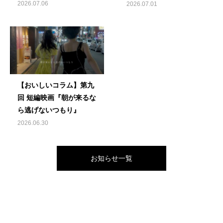
作
2026.07.06
2026.07.01
【おいしいコラム】第九
回 短編映画『朝が来るな
ら逃げないつもり』
2026.06.30
お知らせ一覧