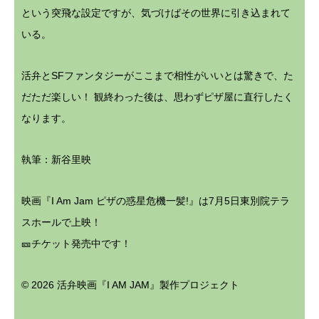
という突飛な設定ですが、気づけばその世界に引き込まれて
いる。
活弁とSFファンタジーがここまで相性がいいとは驚きで、た
だただ楽しい！ 観終わった後は、思わずピザ屋に直行したく
なります。
執筆：
新谷里映
映画『I Am Jam ピザの惑星危機一髪!』は7月5日東別院テラ
スホールで上映！
🎫
チケット発売中
です！
©︎ 2026 活弁映画『I AM JAM』製作プロジェクト